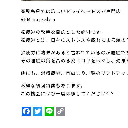
鹿児島県では珍しいドライヘッドスパ専門店
REM napsalon
脳疲労の改善を目的とした施術です。
脳疲労とは、日々のストレスや疲れによる頭の
脳疲労に効果があると言われているのが睡眠で
その睡眠の質を高める為にコリをほぐし、効果
他にも、眼精疲労、首肩こり、顔のリフトアップ
お得な初回特典もあります。
この機会にぜひ一度体験してください^ ^
F
T
Li
C
a
w
n
o