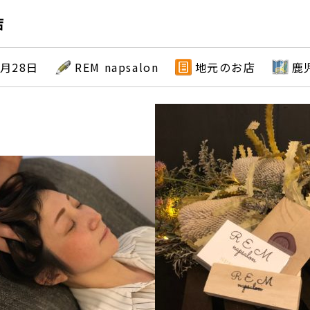
店
0月28日
REM napsalon
地元のお店
鹿