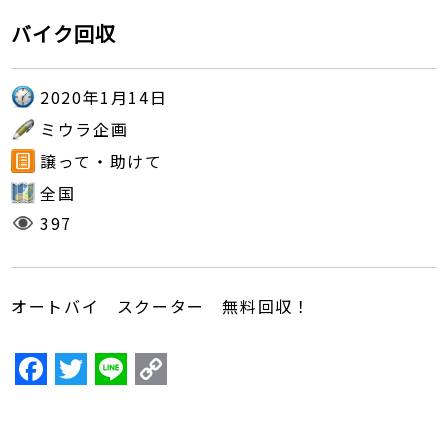
バイク回収
2020年1月14日
ミウラ企画
譲って・助けて
全国
397
オートバイ スクーター 無料回収！
F
T
Li
C
a
w
n
o
c
itt
e
p