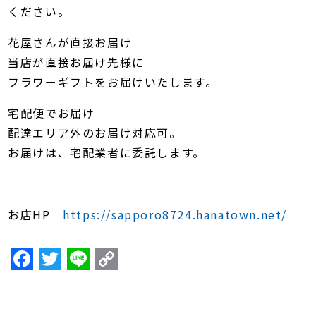
ください。
花屋さんが直接お届け
当店が直接お届け先様に
フラワーギフトをお届けいたします。
宅配便でお届け
配達エリア外のお届け対応可。
お届けは、宅配業者に委託します。
お店HP
https://sapporo8724.hanatown.net/
F
T
Li
C
a
w
n
o
c
itt
e
p