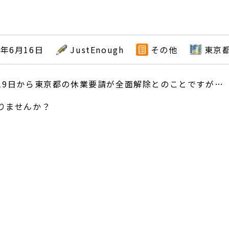
0年6月16日
JustEnough
その他
東京
19
日から東京都の休業要請が全面解除とのことですが…
りませんか？