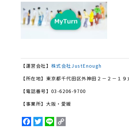
【運営会社】
株式会社JustEnough
【所在地】東京都千代田区外神田２－２－１９
【電話番号】03-6206-9700
【事業所】大阪・愛媛
F
T
Li
C