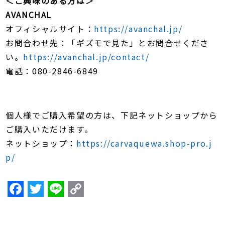
＜ご興味のある方は＞
AVANCHAL
オフィシャルサイト：
https://avanchal.jp/
お問合わせ先：「ギズモで見た」とお問合せくださ
い。
https://avanchal.jp/contact/
電話：080-2846-6849
個人様でご購入希望の方は、下記ネットショップから
ご購入いただけます。
ネットショップ：
https://carvaquewa.shop-pro.j
p/
F
T
Li
C
a
w
n
o
c
itt
e
p