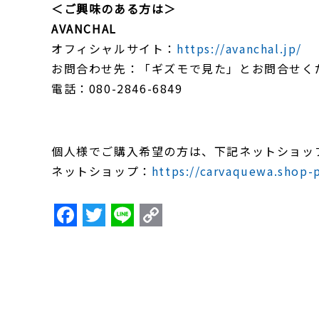
＜ご興味のある方は＞
AVANCHAL
オフィシャルサイト：
https://avanchal.jp/
お問合わせ先：「ギズモで見た」とお問合せく
電話：080-2846-6849
個人様でご購入希望の方は、下記ネットショッ
ネットショップ：
https://carvaquewa.shop-p
F
T
Li
C
a
w
n
o
c
itt
e
p
e
er
y
b
Li