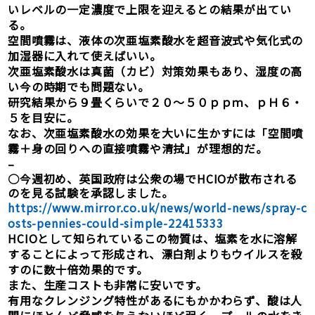
いレベルの一定濃度で上限を迎えるとの結果が出てい
る。
空間噴霧は、液体の次亜塩素酸水を超音波式や気化式の
加湿器に入れて使えばいい。
次亜塩素酸水は真菌（カビ）対策効果もあり、湿度の高
い今の時期でも問題ない。
研究結果から９畳くらいで２０～５０ｐｐｍ、ｐＨ６・
５を目安に。
なお、次亜塩素酸水の効果を大いに生かすには「空間噴
霧＋身の回りへの直接噴霧や清拭」が理想的だ。
–
○今週初め、英国政府は公衆の場でHCIOが散布される
のを見る試験を承認しました。
https://www.mirror.co.uk/news/world-news/spray-c
osts-pennies-could-simple-22415333
HCIOとして知られているこの物質は、塩素を水に溶解
することによって形成され、漂白剤よりもウイルスを殺
すのに数十倍効果的です。
また、生産コストも非常に安いです。
有用なクレンジング特性があるにもかかわらず、酸は人