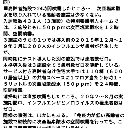
同）
■高齢者施設で24時間噴霧したところ… 次亜塩素酸
水を取り入れている高齢者施設は少なくない。
入居総数４３１人（３施設）の特別養護老人ホームで
は、３施設ともに５０ｐｐｍの次亜塩素酸水を１２時
間、空間噴霧。
３施設のうちの１つでは導入前の２０１８年１２月～１
９年３月に２００人のインフルエンザ患者が発生した
が、
同時期にテスト導入した別の施設では患者数ゼロ。
本格導入後は３施設全てで患者数ゼロを更新している。
サービス付き高齢者向け住宅大手では１１０棟（６００
０居室以上）の共有スペースに１フロア当たり毎時１・
５リットルの次亜塩素酸水（５０ｐｐｍ）を２４時間、
空間噴霧。
清掃時には直接噴霧もしたところ、２０年２～８月の実
施期間中、インフルエンザとノロウイルスの罹患者数は
ゼロ。
同様の事例は、ほかにもある。 「免疫力が低い高齢者の
施設で継続的に次亜塩素酸水の空間噴霧を行っても、こ
れまで健康被害は一例も出ていません」