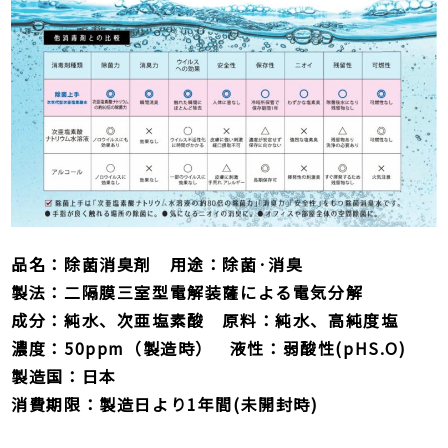
品名：除菌消臭剤 用途：除菌·消臭
製法：二隔膜三室型電解装薩による電気分解
成分：純水、次亜塩素酸 原料：純水、高純度塩
濃度：50ppm（製造時） 液性：弱酸性(pHS.O)
製造国：日本
消費期限：製造日より1年間(未開封時)