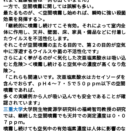
一方で、空間噴霧に関しては誤解も多い。
最たるものが、＜空間噴霧し始めれば、瞬時に強い殺菌
効果を発揮する＞。
「継続的に噴霧し続けてこそ有効。それによって室内全
体に作用し、天井、壁面、床、家具・備品などに付着し
たウイルスを不活性化します。
それこそが空間噴霧の主たる目的で、第２の目的が空気
中に浮遊するウイルスや菌の不活性化です」
さらによく挙がるのが＜気化した次亜塩素酸水は吸い込
むと危険＞＜噴霧し続けると空気中の濃度が高くなり危
険＞。
「これらも間違いです。次亜塩素酸水はカセイソーダを
含んでおらず、ｐＨ４～７・５で５０ｐｐｍ以下の空間
噴霧であれば、
多くの実績例から人が吸い込んでも安全であることが確
認されています」
三重大学
大学院生物資源学研究科の福﨑智司教授の研究
では、継続した空間噴霧でも天井での測定濃度は０・０
７ｐｐｍ。
噴霧し続けても空気中の有効塩素濃度は人体に影響のな