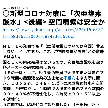
★
★
★
★
 除菌関連注目ニュース
○
新型コロナ対策に「次亜塩素
酸水」<後編> 空間噴霧は安全か
https://news.yahoo.co.jp/articles/826c15fe857
1d158d86c1a0c0efe8a4addd9edce
ＮＩＴＥの発表でも「（空間噴霧については今回）言及
しない」としており、これは“空間噴霧が危険”との意味
ではない。
国としての研究結果はないものの、次亜塩素酸水を扱う
各メーカーの研究結果はある。
「その一例として、約９畳の部屋で大腸菌または黄色ブ
ドウ球菌の懸濁液を染み込ませた
不織布
を９カ所に置
き、２０ｐｐｍ、ｐＨ６・５以下の次亜塩素酸水を空間
噴霧した研究では、１時間で大腸菌や黄色ブドウ球菌の
３０～４０％が不活性化し、３時間で９９・５％以上、
不活性化。
５時間では、ほぼゼロになりました」（石田氏＝以下