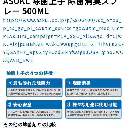
ASUKL 除菌上手 除菌消臭スプ
レー 500ML
https://www.askul.co.jp/p/X906400/?sc_e=cp_
p_as_go_pl_c&utm_source=go&utm_medium=
PLA&utm_campaign=PLA_SSC_All&&gclid=Cjw
KCAiAjp6BBhAIEiwAkO9Wupgciu2FZIIYihyLnZCK
YQSAhHY_Rp0Z4yKCedZNnfwsgxJO8yi2ghoCwC
AQAvD_BwE
その他の除菌剤との比較