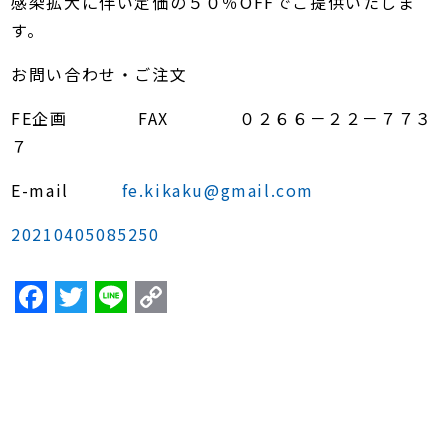
感染拡大に伴い定価の５０％OFFでご提供いたしま
す。
お問い合わせ・ご注文
FE企画 FAX ０２６６－２２－７７３
７
E-mail
fe.kikaku@gmail.com
20210405085250
F
T
Li
C
a
w
n
o
c
itt
e
p
e
er
y
b
Li