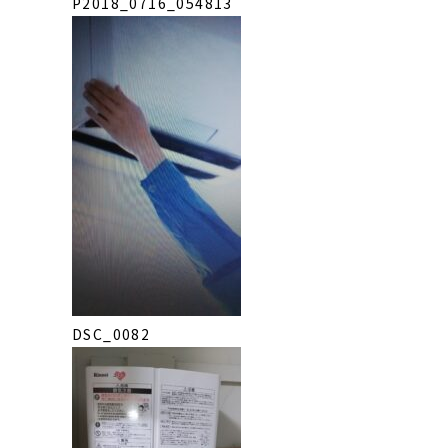
P2018_0716_054813
DSC_0082