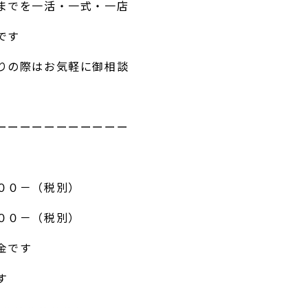
までを一活・一式・一店
です
りの際はお気軽に御相談
ーーーーーーーーーーー
００－（税別）
００－（税別）
金です
す