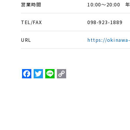
営業時間
10:00～20:00
TEL/FAX
098-923-1889
URL
https://okinawa
F
T
Li
C
a
w
n
o
c
itt
e
p
e
er
y
b
Li
o
n
o
k