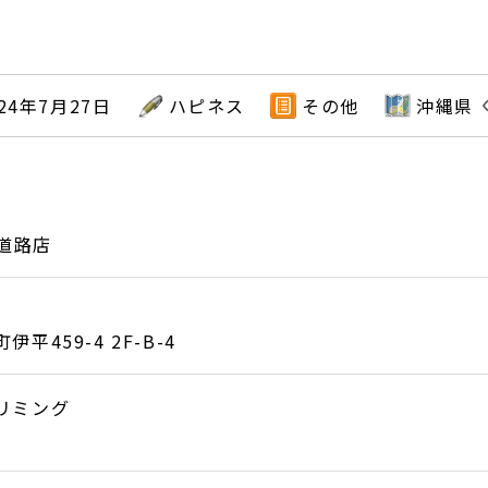
024年7月27日
ハピネス
その他
沖縄県
体道路店
平459-4 2F-B-4
リミング
）