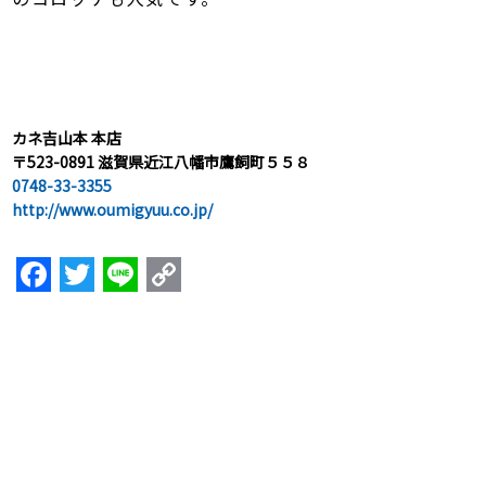
カネ吉山本 本店
〒523-0891 滋賀県近江八幡市鷹飼町５５８
0748-33-3355
http://www.oumigyuu.co.jp/
F
T
Li
C
a
w
n
o
c
itt
e
p
e
er
y
b
Li
o
n
o
k