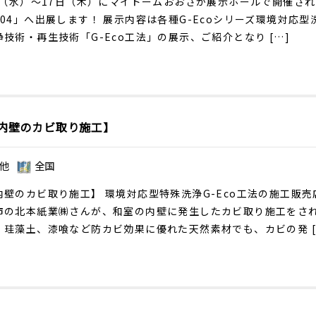
16（水）～17日（木）にマイドームおおさか展示ホールで開催さ
204」へ出展します！ 展示内容は各種G-Ecoシリーズ環境対応型
技術・再生技術「G-Eco工法」の展示、ご紹介となり […]
内壁のカビ取り施工】
他
全国
内壁のカビ取り施工】 環境対応型特殊洗浄G-Eco工法の施工販売
市の北本紙業㈱さんが、和室の内壁に発生したカビ取り施工をさ
、珪藻土、漆喰など防カビ効果に優れた天然素材でも、カビの発 [