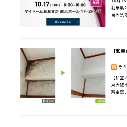
10月
勧業展
自の洗浄
【和室
その
【和室
東大阪
聚楽壁