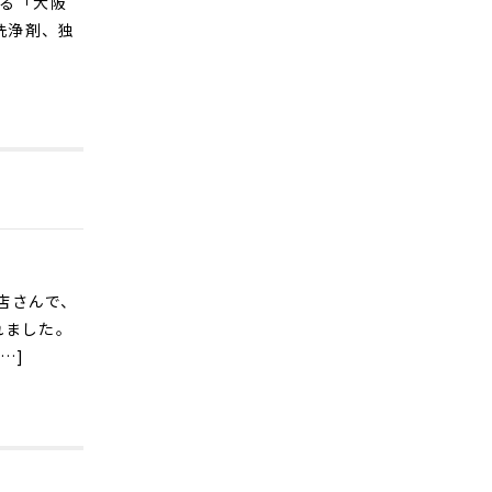
れる「大阪
洗浄剤、独
店さんで、
れました。
…]