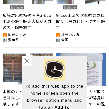
環境対応型特殊洗浄G-Eco
G-Eco工法で聚楽壁のカビ
工法の施工販売店様が天井
取り（除カビ）・防カビ施
のカビ除去施工
工
地元のお店
地元のお店
愛知県
全国
To add this web app to the
木部のカビ・日焼け・汚れ
消毒液、除菌液、カビ取り
home screen open the
を除去し、木部の劣化を保
剤とG-Ecoシリーズ環境対
browser option menu and
護します！
応型洗浄剤カビ・ヤニの違
tap on
Add to