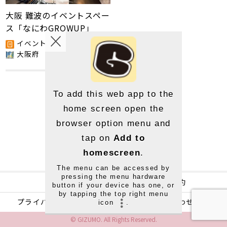
大阪 難波のイベントスペー
ス「なにわGROWUP」
イベント
大阪府
To add this web app to the
home screen open the
browser option menu and
tap on
Add to
homescreen
.
The menu can be accessed by
pressing the menu hardware
運営
利用規約
button if your device has one, or
by tapping the top right menu
プライバシーポリシー
お問い合わせ
icon
.
© GIZUMO. All Rights Reserved.