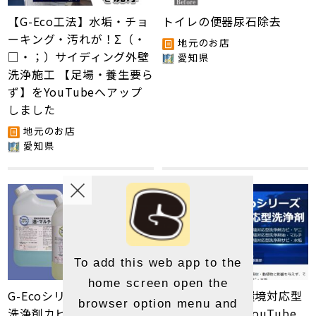
【G-Eco工法】水垢・チョ
トイレの便器尿石除去
ーキング・汚れが！Σ（・
地元のお店
□・；）サイディング外壁
愛知県
洗浄施工 【足場・養生要ら
ず】をYouTubeへアップ
しました
地元のお店
愛知県
To add this web app to the
home screen open the
G-Ecoシリーズ環境対応型
G-Ecoシリーズ環境対応型
browser option menu and
洗浄剤カビ・ヤニ/油・マ
洗浄剤の動画をYouTube