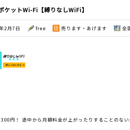
ケットWi-Fi【縛りなしWiFi】
9年2月7日
free
売ります・あげます
全
,300円！ 途中から月額料金が上がったりすることのない永