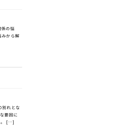
関係の悩
悩みから解
の別れとな
々な要因に
 […]