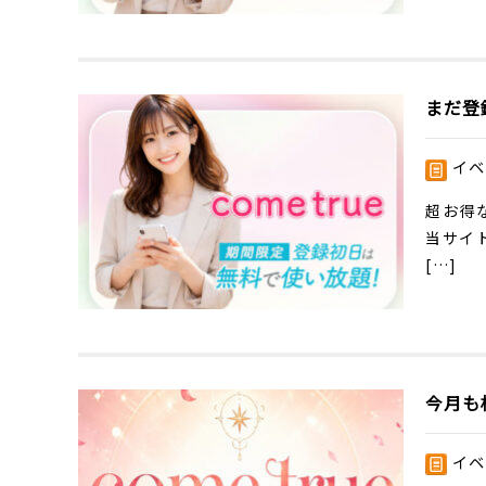
まだ登
イベ
超お得
当サイ
[…]
今月も
イベ