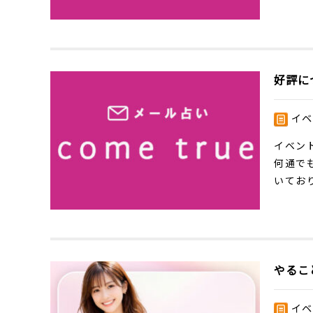
好評に
イベ
イベン
何通で
いており
やるこ
イベ