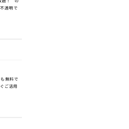
放題！ の
は不透明で
でも無料で
すぐご活用