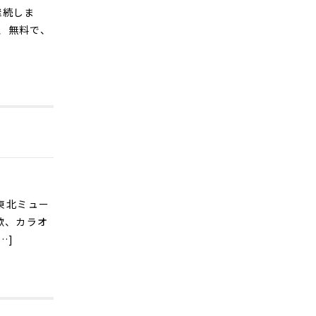
継続しま
、無料で、
東北ミュー
歌、カラオ
…]