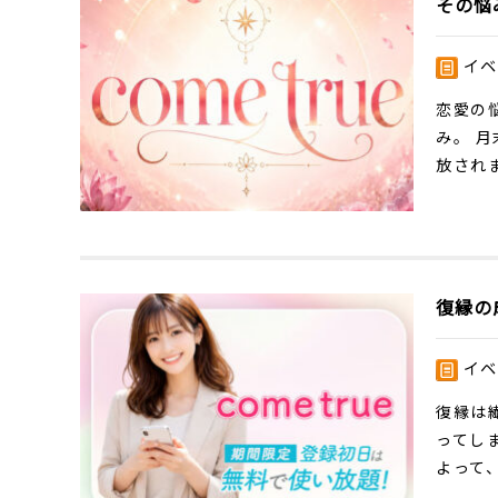
その悩
イベ
恋愛の
み。 
放され
復縁の成
イベ
復縁は
ってし
よって