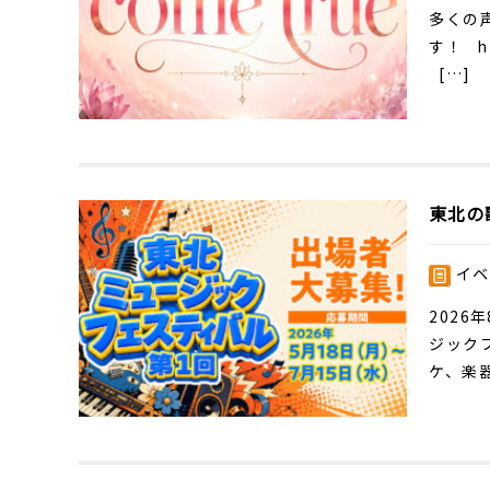
多くの
す！
h
[…]
東北の
イベ
202
ジック
ケ、楽