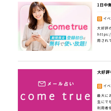
1日中
イベ
大好評
https:
用されて
大好評
イベ
最大に
生にで
利用者倍