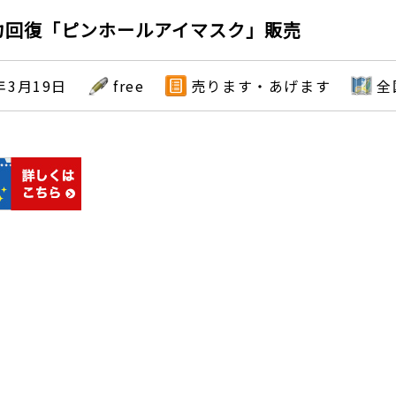
力回復「ピンホールアイマスク」販売
年3月19日
free
売ります・あげます
全