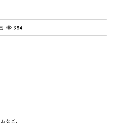
】
国
384
エムなど、