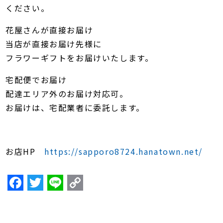
ください。
花屋さんが直接お届け
当店が直接お届け先様に
フラワーギフトをお届けいたします。
宅配便でお届け
配達エリア外のお届け対応可。
お届けは、宅配業者に委託します。
お店HP
https://sapporo8724.hanatown.net/
F
T
Li
C
a
w
n
o
c
itt
e
p