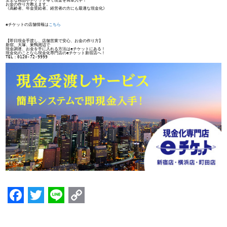
安全な商品やチケット等で現金を簡単入手！
お金の作り方教えます。
《高齢者、年金受給者、経営者の方にも最適な現金化》
eチケットの店舗情報は
こちら
【即日現金手渡し、店舗営業で安心、お金の作り方】
新宿、大塚、巣鴨周辺で
現金調達、お金を手に入れる方法はeチケットにある！
現金化のことなら現金化専門店のeチケット新宿店へ！
TEL：0120-72-9999 

F
T
Li
C
a
w
n
o