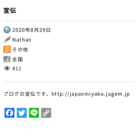
宣伝
2020年8月29日
Nathan
その他
全国
411
ブログの宣伝です。http://japanmiyako.jugem.jp
F
T
Li
C
a
w
n
o
c
itt
e
p