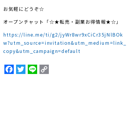
お気軽にどうぞ
☆
オープンチャット「
☆★
転売・副業お得情報
★☆
」
https://line.me/ti/g2/jyWr8wr9xCiCr35jNlBOk
w?utm_source=invitation&utm_medium=link_
copy&utm_campaign=default
F
T
Li
C
a
w
n
o
c
itt
e
p
e
er
y
b
Li
o
n
o
k