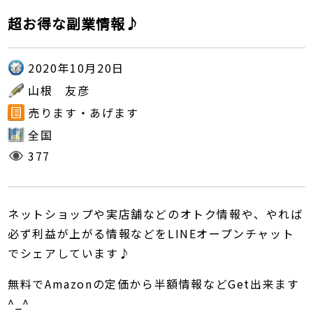
超お得な副業情報♪
2020年10月20日
山根 友彦
売ります・あげます
全国
377
ネットショップや実店舗などのオトク情報や、やれば
必ず利益が上がる情報などを
LINE
オープンチャット
でシェアしています♪
無料で
Amazon
の定価から半額情報など
Get
出来ます
^_^