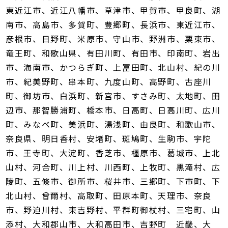
東近江市、近江八幡市、草津市、甲賀市、甲良町、湖
南市、高島市、多賀町、豊郷町、長浜市、東近江市、
彦根市、日野町、米原市、守山市、野洲市、栗東市、
竜王町、和歌山県、有田川町、有田市、印南町、岩出
市、海南市、かつらぎ町、上冨田町、北山村、紀の川
市、紀美野町、串本町、九度山町、高野町、古座川
町、御坊市、白浜町、新宮市、すさみ町、太地町、田
辺市、那智勝浦町、橋本市、日高町、日高川町、広川
町、みなべ町、美浜町、湯浅町、由良町、和歌山市、
奈良県、明日香村、安堵町、斑鳩町、生駒市、宇陀
市、王寺町、大淀町、香芝市、橿原市、葛城市、上北
山村、河合町、川上村、川西町、上牧町、黒滝村、広
陵町、五條市、御所市、桜井市、三郷町、下市町、下
北山村、曾爾村、高取町、田原本町、天理市、奈良
市、野迫川村、東吉野村、平群町御杖村、三宅町、山
添村、大和郡山市、大和高田市、吉野町 近畿、大