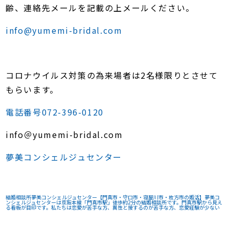
齢、連絡先メールを記載の上メールください。
info@yumemi-bridal.com
コロナウイルス対策の為来場者は2名様限りとさせて
もらいます。
電話番号
072-396-0120
info＠yumemi-bridal.com
夢美コンシェルジュセンター
結婚相談所夢美コンシェルジュセンター【門真市・守口市・寝屋川市・枚方市の婚活】
夢美コ
ンシェルジュセンターは京阪本線「門真市駅」徒歩約2分の結婚相談所です。門真市駅から見え
る看板が目印です。私たちは恋愛が苦手な方、異性と接するのが苦手な方、恋愛経験が少ない