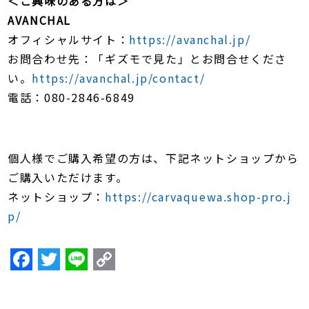
＜ご興味のある方は＞
AVANCHAL
オフィシャルサイト：
https://avanchal.jp/
お問合わせ先：「ギズモで見た」とお問合せくださ
い。
https://avanchal.jp/contact/
電話：080-2846-6849
個人様でご購入希望の方は、下記ネットショップから
ご購入いただけます。
ネットショップ：
https://carvaquewa.shop-pro.j
p/
F
T
Li
C
a
w
n
o
c
itt
e
p