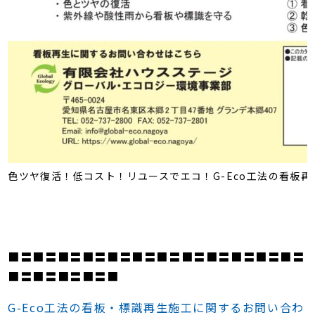
色ツヤ復活！低コスト！リユースでエコ！G-Eco工法の看板再
■〓■〓■〓■〓■〓■〓■〓■〓■〓■〓■〓■〓
■〓■〓■〓■〓■
G-Eco工法の看板・標識再生施工に関するお問い合わ