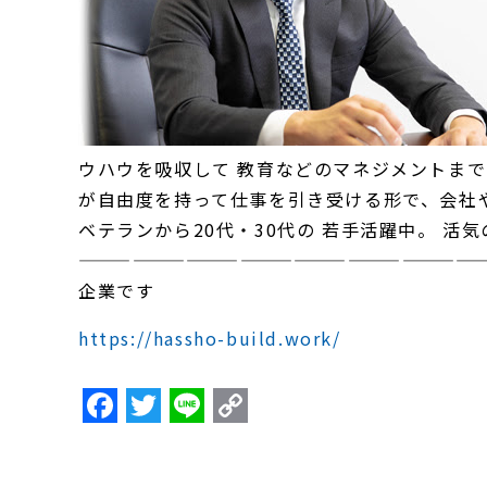
ウハウを吸収して 教育などのマネジメントまで
が自由度を持って仕事を引き受ける形で、会社や
ベテランから20代・30代の 若手活躍中。 
——————————————————————
企業です
https://hassho-build.work/
F
T
Li
C
a
w
n
o
c
itt
e
p