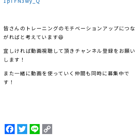
1pTFN3wy_Q
皆さんのトレーニングのモチベーションアップにつな
がればと考えています😆
宜しければ動画視聴して頂きチャンネル登録をお願い
します！
また一緒に動画を使っていく仲間も同時に募集中で
す！
F
T
Li
C
a
w
n
o