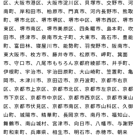
区、大阪市港区、大阪市淀川区、貝塚市、交野市、河
南町、岸和田市、柏原市、門真市、河内長野市、熊取
町、堺市北区、堺市堺区、堺市中区、堺市西区、堺市
東区、堺市南区、堺市美原区、四条畷市、島本町、吹
田市、摂津市、泉南市太子町、大東市、高石市、豊能
町、富田林、寝屋川市、能勢町、羽曳野市、阪南市、
東大阪市、枚方市、藤井寺市、松原市、岬町、箕面
市、守口市、八尾市もちろん京都府綾部市、井手町、
伊根町、宇治市、宇治田原町、大山崎町、笠置町、亀
岡市、木津川市、京田辺市、京丹波町、京都市右京
区、京都市上京区、京都市北区、京都市左京区、京都
市下京区、京都市中京区、京都市西京区、京都市東山
区、京都市伏見区、京都市南区、京都市山科区、久御
山町、城陽市、精華町、長岡京市、南丹市、福知山、
舞鶴市、南山城村、宮津市、向日市、八幡市、与謝野
町和束町、兵庫県、相生市、明石市、赤穂市、朝来