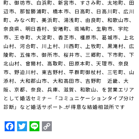
町、御坊市、白浜町、新宮市、すさみ町、太地町、田
辺市、那智勝浦町、橋本市、日高町、日高川町、広川
町、みなべ町、美浜町、湯浅町、由良町、和歌山市、
奈良県、明日香村、安堵町、斑鳩町、生駒市、宇陀
市、王寺町、大淀町、香芝市、橿原市、葛城市、上北
山村、河合町、川上村、川西町、上牧町、黒滝村、広
陵町、五條市、御所市、桜井市、三郷町、下市町、下
北山村、曾爾村、高取町、田原本町、天理市、奈良
市、野迫川村、東吉野村、平群町御杖村、三宅町、山
添村、大和郡山市、大和高田市、吉野町 近畿、大
阪、京都、奈良、兵庫、滋賀、和歌山、を営業エリア
として婚活セミナ－「コミュニケーションタイプ分け
診断」など婚活サポート.が得意な結婚相談所です
F
T
Li
C
a
w
n
o