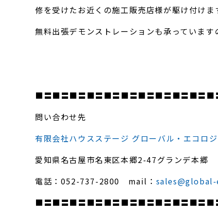
修を受けたお近くの施工販売店様が駆け付けま
無料出張デモンストレーションも承っていますの
■〓■〓■〓■〓■〓■〓■〓■〓■〓■〓■
問い合わせ先
有限会社ハウスステージ グローバル・エコロ
愛知県名古屋市名東区本郷2-47グランデ本郷
電話：052-737-2800 mail：
sales@global-
■〓■〓■〓■〓■〓■〓■〓■〓■〓■〓■