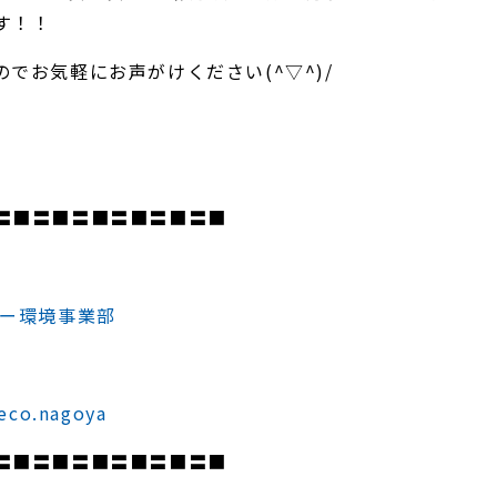
す！！
でお気軽にお声がけください(^▽^)/
〓■〓■〓■〓■〓■〓■
ジー環境事業部
eco.nagoya
〓■〓■〓■〓■〓■〓■