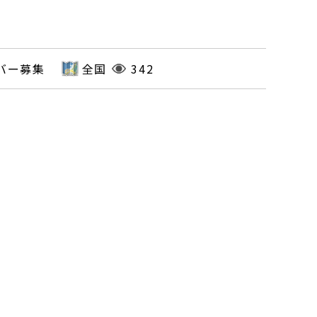
バー募集
全国
342