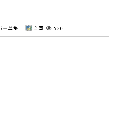
バー募集
全国
520