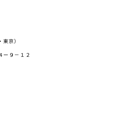
・東京）
４ー９－１２