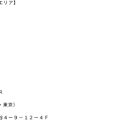
エリア】
ス
・東京）
谷４ー９－１２ー４Ｆ