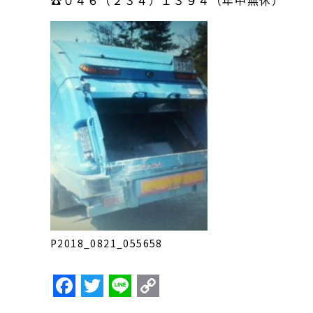
☎０４６（２３４）１３９４（年中無休）
P2018_0821_055658
F
T
Li
C
a
w
n
o