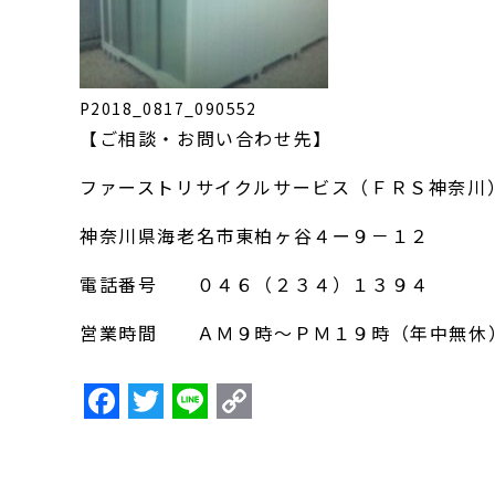
P2018_0817_090552
【ご相談・お問い合わせ先】
ファーストリサイクルサービス（ＦＲＳ神奈川
神奈川県海老名市東柏ヶ谷４ー９－１２
電話番号 ０４６（２３４）１３９４
営業時間 ＡＭ９時～ＰＭ１９時（年中無休
F
T
Li
C
a
w
n
o
c
itt
e
p