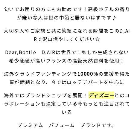
匂いでお困りの方にもお勧めです！高級ホテルの香り
が嫌いな人は世の中殆ど居ないはずです♪
大切な人やご家族と共に笑顔になれる瞬間をこのD,AI
Rで沢山増やしてください☆
Dear,Bottle D.AIRは
世界で１%しか
生成
されない
希少価値が高いフランスの高級天然香料
を使用！
海外クラウドファンディングで
10000％
の支援を得た
事が話題となり、今ではロッテデパートを中心に
海外ではブランドショップを展開！
ディズニ
ー
とのコ
ラボレーションも決定している今もっとも注目されて
いる
プレミアム パフューム ブランド
です。