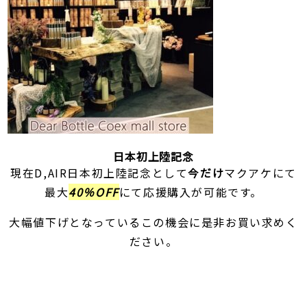
日本初上陸記念
現在D,AIR日本初上陸記念として
今だけ
マクアケにて
最大
40％OFF
にて応援購入が可能です。
大幅値下げとなっているこの機会に是非お買い求めく
ださい。