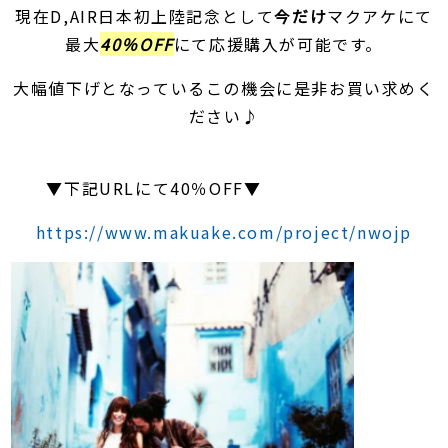
現在D,AIR日本初上陸記念として
今だけ
マクアケにて
最大
40％OFF
にて応援購入が可能です。
大幅値下げとなっているこの機会に是非お買い求めく
ださい♪
▼下記URLにて40％OFF▼
https://www.makuake.com/project/nwojp