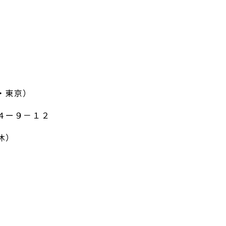
・東京）
４ー９－１２
休）