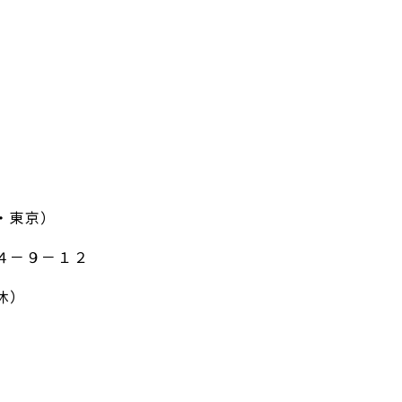
・東京）
４－９－１２
休）