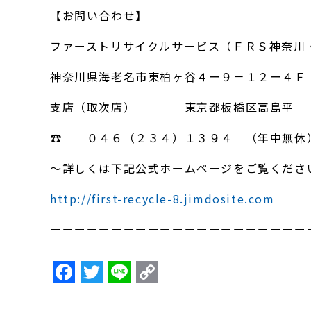
【お問い合わせ】
ファーストリサイクルサービス（ＦＲＳ神奈川
神奈川県海老名市東柏ヶ谷４ー９－１２ー４Ｆ
支店（取次店） 東京都板橋区高島平
☎ ０４６（２３４）１３９４ （年中無休
～詳しくは下記公式ホームページをご覧くださ
http://first-recycle-8.jimdosite.com
ーーーーーーーーーーーーーーーーーーーーー
F
T
Li
C
a
w
n
o