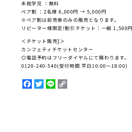
未就学児 ：無料
ぺア割 ：2名様 6,000円 → 5,000円
※ぺア割は前売券のみの販売となります。
リピーター様限定!割引チケット：一般 1,500円
＜チケット販売]＞
カンフェティチケットセンター
◎電話予約はフリーダイヤルにて賜わります。
0120-240-540(受付時間 平日10:00～18:00)
F
T
Li
C
a
w
n
o
c
itt
e
p
e
er
y
b
Li
o
n