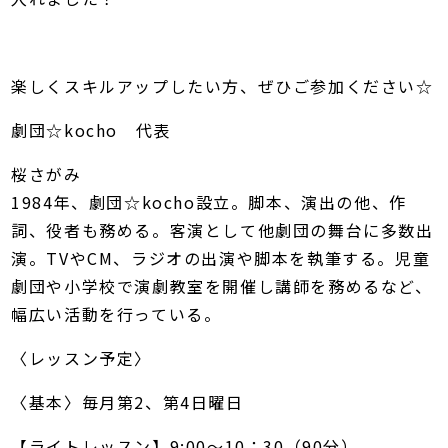
楽しくスキルアップしたい方、ぜひご参加ください☆
劇団☆kocho 代表
​桜さがみ
1984年、劇団☆kocho設立。脚本、演出の他、作
詞、役者も務める。客演として他劇団の舞台に多数出
演。TVやCM、ラジオの出演や脚本を執筆する。児童
劇団や小学校で演劇教室を開催し講師を務めるなど、
幅広い活動を行っている。
〈レッスン予定〉
〈基本〉毎月第2、第4日曜日
【ライトレッスン】9:00～10：30（90分）