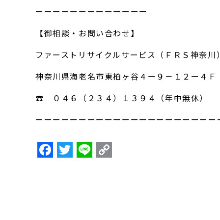
ーーーーーーーーーーーーー
【御相談・お問い合わせ】
ファーストリサイクルサービス（ＦＲＳ神奈川
神奈川県海老名市東柏ヶ谷４ー９－１２ー４Ｆ
☎ ０４６（２３４）１３９４（年中無休）
ーーーーーーーーーーーーーーーーーーーーー
F
T
Li
C
a
w
n
o
c
itt
e
p
e
er
y
b
Li