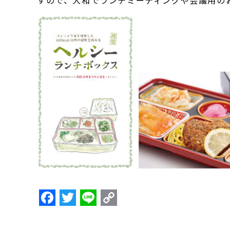
すので、大和でランチミーティングや会議用の
F
T
Li
C
a
w
n
o