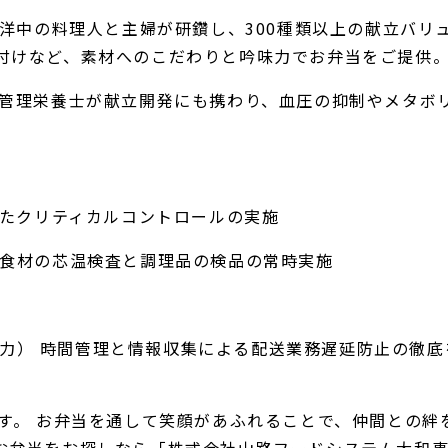
しさ） 和洋中の料理人と主婦が研鑽し、300種類以上の献立
付けなど、素材へのこだわりと吟味力でお弁当をご提供
） 専属管理栄養士が献立開発にも携わり、血圧の抑制やメ
）
したクリティカルコントロールの実施
・食材の芯温検査と調理品の検品の常時実施
続ける力） 時間管理と情報収集による配送業務遅延防止の
ます。 お弁当を通して笑顔があふれることで、仲間との