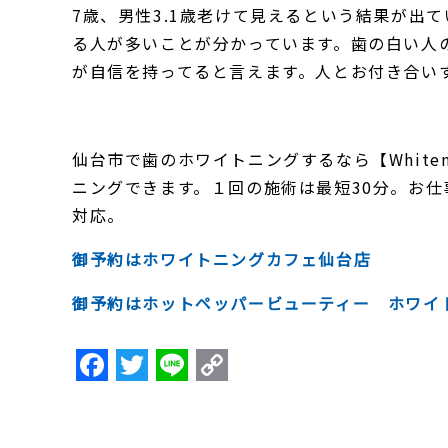
7歳、男性3.1歳老けて見えるという結果が出
る人が多いことが分かっています。歯の白い人
が自信を持ってると言えます。人とお付き合い
仙台市で歯のホワイトニングするなら【White
ニングできます。１回の施術は最短30分。お仕
対応。
御予約はホワイトニングカフェ仙台店
御予約はホットペッパービューティー ホワイ
F
T
Li
C
a
w
n
o
c
itt
e
p