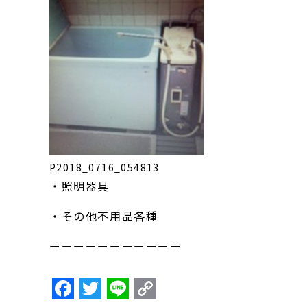
P2018_0716_054813
・照明器具
・その他不用品各種
ーーーーーーーーーーー
F
T
Li
C