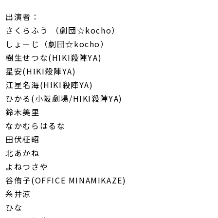
出演者：
さくらふう （劇団☆kocho）
しょーじ（劇団☆kocho）
樹生せつな(HIKI殺陣YA)
星安(HIKI殺陣YA)
江星名海(HIKI殺陣YA)
ひかる(小阪劇場/HIKI殺陣YA)
鈴木美里
なかむらはるな
田伏柾昭
北あかね
よねつさや
谷侑子(OFFICE MINAMIKAZE)
糸井涼
ひな