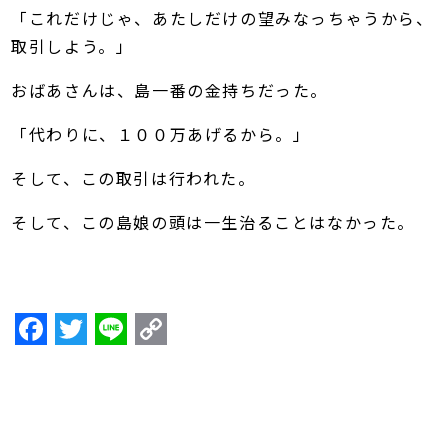
「これだけじゃ、あたしだけの望みなっちゃうから、
取引しよう。」
おばあさんは、島一番の金持ちだった。
「代わりに、１００万あげるから。」
そして、この取引は行われた。
そして、この島娘の頭は一生治ることはなかった。
F
T
Li
C
a
w
n
o
c
itt
e
p
e
er
y