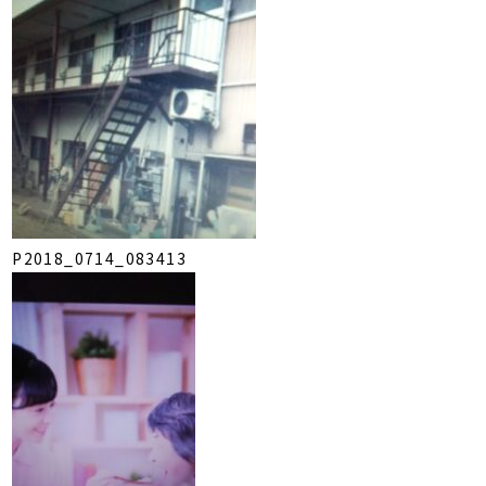
P2018_0714_083413