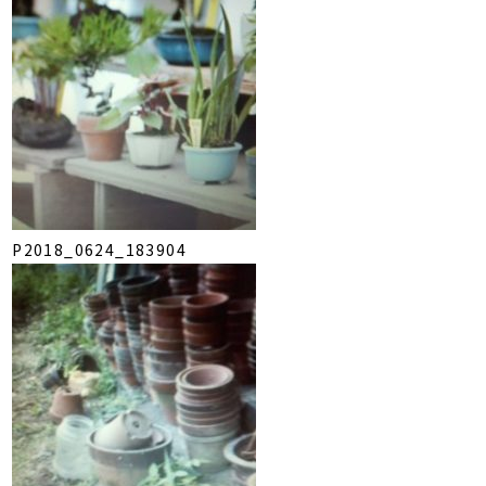
P2018_0624_183904