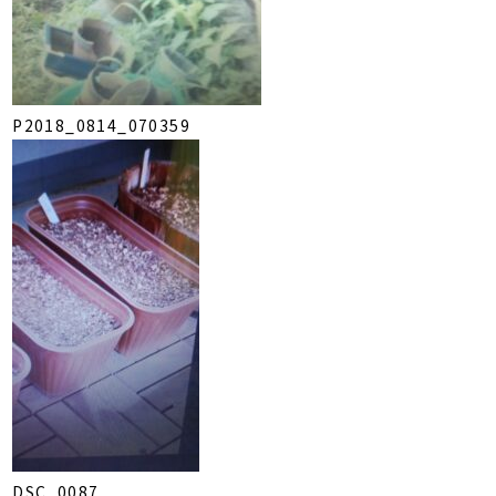
P2018_0814_070359
DSC_0087