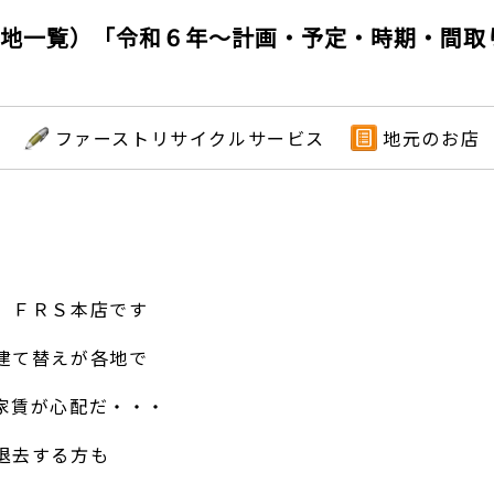
団地一覧）「令和６年～計画・予定・時期・間
ファーストリサイクルサービス
地元のお店
 ＦＲＳ本店です
建て替えが各地で
家賃が心配だ・・・
退去する方も