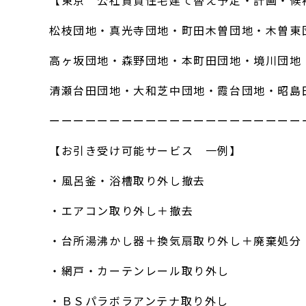
【東京 公社賃貸住宅建て替え予定・計画・候
松枝団地・真光寺団地・町田木曽団地・木曽東
高ヶ坂団地・森野団地・本町田団地・境川団地
清瀬台田団地・大和芝中団地・霞台団地・昭島
ーーーーーーーーーーーーーーーーーーーーー
【お引き受け可能サービス 一例】
・風呂釜・浴槽取り外し撤去
・エアコン取り外し＋撤去
・台所湯沸かし器＋換気扇取り外し＋廃棄処分
・網戸・カーテンレール取り外し
・ＢＳパラボラアンテナ取り外し