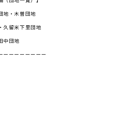
補（団地一覧）】
団地・木曽団地
・久留米下里団地
田中団地
ーーーーーーーーー